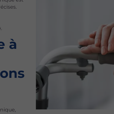
écises.
.
e à
ions
inique,