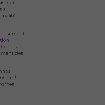
is à un
t à
 qualité
uleusement
tion
tations
rément des
onnes
ns de 3
torités