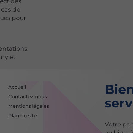
pect des
n cas de
évues pour
entations,
nmy et
Bien
Accueil
Contactez-nous
serv
Mentions légales
Plan du site
Votre par
au bien-ê