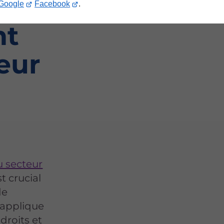
Google
Facebook
.
nt
eur
 secteur
t crucial
de
s'applique
droits et