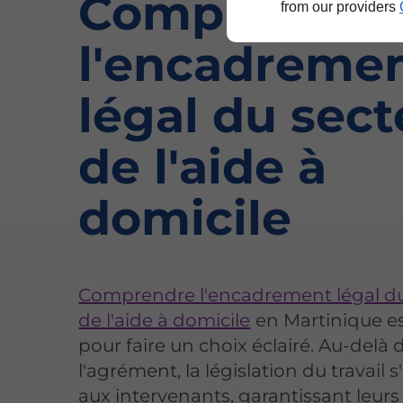
Comprendre
from our providers
l'encadreme
légal du sect
de l'aide à
domicile
Comprendre l'encadrement légal du
de l'aide à domicile
en Martinique es
pour faire un choix éclairé. Au-delà 
l'agrément, la législation du travail 
aux intervenants, garantissant leurs 