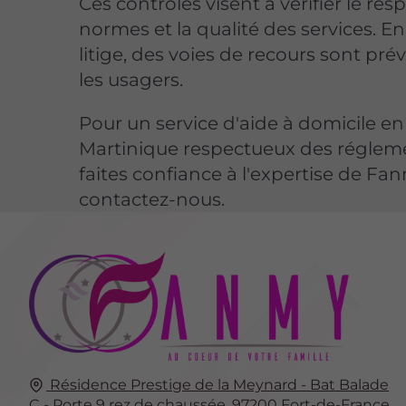
Ces contrôles visent à vérifier le res
normes et la qualité des services. E
litige, des voies de recours sont pr
les usagers.
Pour un service d'aide à domicile en
Martinique respectueux des réglem
faites confiance à l'expertise de Fa
contactez-nous.
Résidence Prestige de la Meynard - Bat Balade
C - Porte 9 rez de chaussée,
97200
Fort-de-France