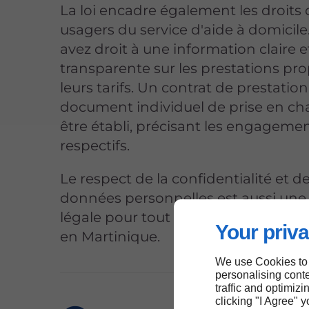
La loi encadre également les droits
usagers du service d'aide à domicile
avez droit à une information claire e
transparente sur les prestations pr
leurs tarifs. Un contrat de prestation
document individuel de prise en cha
être établi, précisant les engageme
respectifs.
Le respect de la confidentialité et d
données personnelles est aussi une
légale pour tout prestataire d'aide à
Your priva
en Martinique.
We use Cookies to
personalising conte
traffic and optimizi
clicking "I Agree" 