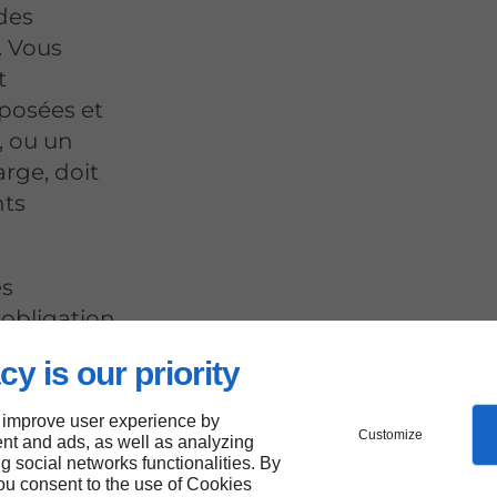
 des
. Vous
t
oposées et
, ou un
rge, doit
nts
es
 obligation
 domicile
cy is our priority
 improve user experience by
Customize
nt and ads, as well as analyzing
ng social networks functionalities. By
you consent to the use of Cookies