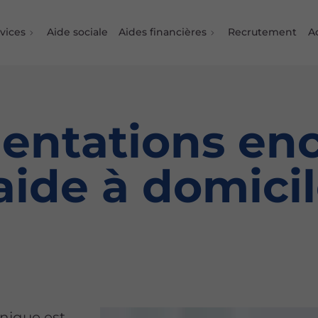
vices
Aide sociale
Aides financières
Recrutement
Ac
entations enc
aide à domici
inique est