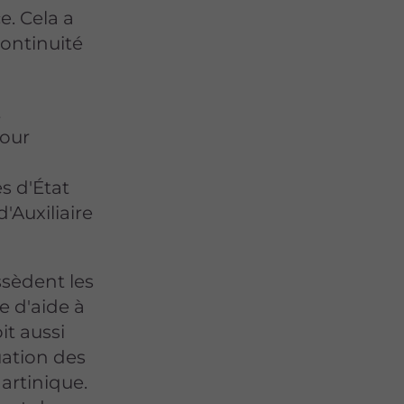
e. Cela a
continuité
t
Pour
s d'État
'Auxiliaire
sèdent les
e d'aide à
it aussi
uation des
artinique.